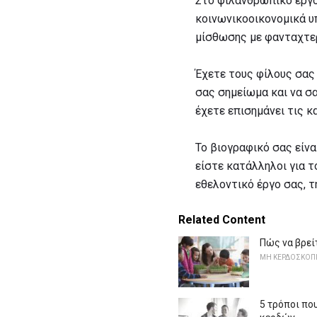
Στο φιλανθρωπικό έργο
κοινωνικοοικονομικά υ
μίσθωσης με φανταχτερ
Έχετε τους φίλους σας
σας σημείωμα και να σα
έχετε επισημάνει τις κ
Το βιογραφικό σας είν
είστε κατάλληλοι για 
εθελοντικό έργο σας, τ
Related Content
Πώς να βρεί
ΜΗ ΚΕΡΔΟΣΚΟΠΙ
5 τρόποι πο