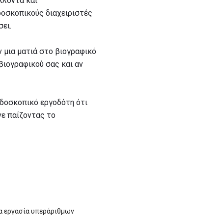
λλοντα και
δοσκοπικούς διαχειριστές
ει.
 μια ματιά στο βιογραφικό
βιογραφικού σας και αν
ρδοσκοπικό εργοδότη ότι
νε παίζοντας το
ια εργασία υπεράριθμων