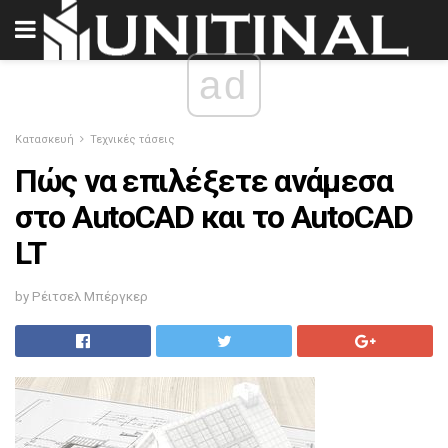
ad
Κατασκευή
Τεχνικές τάσεις
Πώς να επιλέξετε ανάμεσα
στο AutoCAD και το AutoCAD
LT
by Ρέιτσελ Μπέργκερ