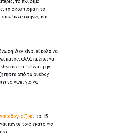
πέρις, το πλύσιμο
, το σκούπισμα ή το
τραπεζικές σκηνές και
άνωση. Δεν είναι εύκολο να
γεύματος, αλλά πρέπει να
εθείτε στα ζιζάνια, μην
 ζητήστε από το busboy
ει να γίνει για να
ναποδογυρίζουν
το 15
ναι πέντε τοις εκατό για
ers.