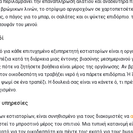
να περιλαμβάνει την επαναπλήρωση αλατιού και αναδευτήρα πι
 βρώμικων λινών, το στρίψιμο αργυροχόων σε χαρτοπετσέτες
, ο πάγος για το μπαρ, οι σαλάτες και οι ψύκτες επιδόρπιο. 
ουφάν του μενού.
δί
 για κάθε επιτυχημένο εξυπηρετητή εστιατορίων είναι η οργ
πέζια κατά τη διάρκεια μιας έντονης βιασύνης μεσημεριανού 
ς πότε να ζητήσετε βοήθεια είναι μέρος της οργάνωσης. Αν βρ
τον οικοδεσπότη να τραβήξει νερό ή να πάρετε επιδόρπια. Ή
 ψωμί σε ένα τραπέζι. Η δουλειά σας είναι να κάνετε ό, τι πρέπ
χισμένο.
ν υπηρεσίες
ων εστιατορίων, είναι συνηθισμένο για τους διακομιστές να
α
στεί το μπροστινό μέρος του σπιτιού. Μια τυπική κατανομή εί
κατό για τον οικοδεσπότη και πέντε τοις εκατό για τους buss