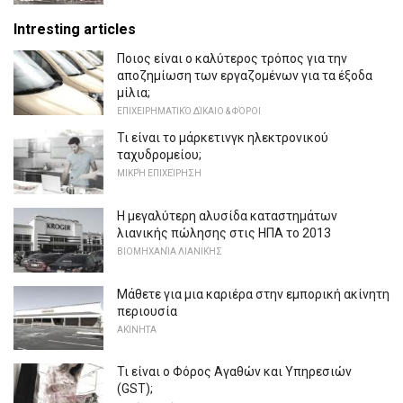
Intresting articles
Ποιος είναι ο καλύτερος τρόπος για την
αποζημίωση των εργαζομένων για τα έξοδα
μίλια;
ΕΠΙΧΕΙΡΗΜΑΤΙΚΌ ΔΊΚΑΙΟ & ΦΌΡΟΙ
Τι είναι το μάρκετινγκ ηλεκτρονικού
ταχυδρομείου;
ΜΙΚΡΉ ΕΠΙΧΕΊΡΗΣΗ
Η μεγαλύτερη αλυσίδα καταστημάτων
λιανικής πώλησης στις ΗΠΑ το 2013
ΒΙΟΜΗΧΑΝΊΑ ΛΙΑΝΙΚΉΣ
Μάθετε για μια καριέρα στην εμπορική ακίνητη
περιουσία
ΑΚΊΝΗΤΑ
Τι είναι ο Φόρος Αγαθών και Υπηρεσιών
(GST);