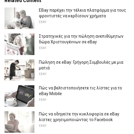
Related Content
EBay παρέχει την τέλεια πλατφόρμα για τους
φροντιστές να κερδίσουν χρήματα
EBAY
Στρατηγικές για την πώληση ανεπιθύμητων
δώρα Χριστουγέννων σε eBay
EBAY
Πώληση σε eBay: Γρήγορη Συμβουλές με μια
ματιά
EBAY
Πώς να βελτιστοποιήσετε τις λίστες για το
eBay Mobile
EBAY
Πώς να οδηγείτε την κυκλοφορία σε eBay
λίστες χρησιμοποιώντας το Facebook
EBAY