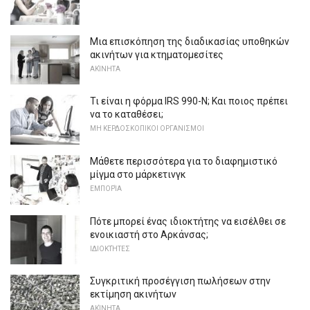
Μια επισκόπηση της διαδικασίας υποθηκών
ακινήτων για κτηματομεσίτες
ΑΚΊΝΗΤΑ
Τι είναι η φόρμα IRS 990-N; Και ποιος πρέπει
να το καταθέσει;
ΜΗ ΚΕΡΔΟΣΚΟΠΙΚΟΙ ΟΡΓΑΝΙΣΜΟΙ
Μάθετε περισσότερα για το διαφημιστικό
μίγμα στο μάρκετινγκ
ΕΜΠΟΡΊΑ
Πότε μπορεί ένας ιδιοκτήτης να εισέλθει σε
ενοικιαστή στο Αρκάνσας;
ΙΔΙΟΚΤΉΤΕΣ
Συγκριτική προσέγγιση πωλήσεων στην
εκτίμηση ακινήτων
ΑΚΊΝΗΤΑ