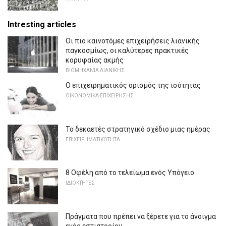
Intresting articles
Οι πιο καινοτόμες επιχειρήσεις λιανικής
παγκοσμίως, οι καλύτερες πρακτικές
κορυφαίας ακμής
ΒΙΟΜΗΧΑΝΊΑ ΛΙΑΝΙΚΉΣ
Ο επιχειρηματικός ορισμός της ισότητας
ΟΙΚΟΝΟΜΙΚΆ ΕΠΙΧΕΊΡΗΣΗΣ
Το δεκαετές στρατηγικό σχέδιο μιας ημέρας
ΕΠΙΧΕΙΡΗΜΑΤΙΚΌΤΗΤΑ
8 Οφέλη από το τελείωμα ενός Υπόγειο
ΙΔΙΟΚΤΉΤΕΣ
Πράγματα που πρέπει να ξέρετε για το άνοιγμα
ενός εστιατορίου