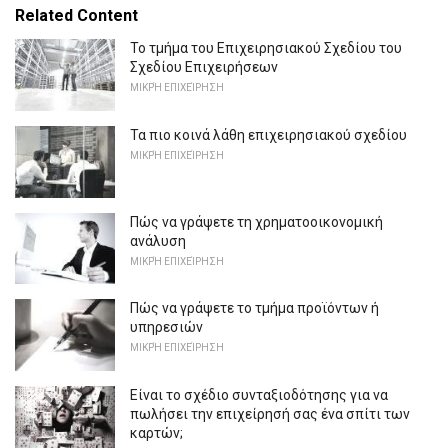
Related Content
Το τμήμα του Επιχειρησιακού Σχεδίου του
Σχεδίου Επιχειρήσεων
ΜΙΚΡΉ ΕΠΙΧΕΊΡΗΣΗ
Τα πιο κοινά λάθη επιχειρησιακού σχεδίου
ΜΙΚΡΉ ΕΠΙΧΕΊΡΗΣΗ
Πώς να γράψετε τη χρηματοοικονομική
ανάλυση
ΜΙΚΡΉ ΕΠΙΧΕΊΡΗΣΗ
Πώς να γράψετε το τμήμα προϊόντων ή
υπηρεσιών
ΜΙΚΡΉ ΕΠΙΧΕΊΡΗΣΗ
Είναι το σχέδιο συνταξιοδότησης για να
πωλήσει την επιχείρησή σας ένα σπίτι των
καρτών;