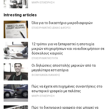
ΜΙΚΡΉ ΕΠΙΧΕΊΡΗΣΗ
Intresting articles
Όλα για το δικαστήριο μικροδιαφορών
ΕΠΙΧΕΙΡΗΜΑΤΙΚΌ ΔΊΚΑΙΟ & ΦΌΡΟΙ
12 τρόποι για να ξεπεραστεί η αποτυχία
μικρών επιχειρήσεων και να ευδοκιμήσουν σε
δύσκολους καιρούς
ΕΠΙΧΕΙΡΗΜΑΤΙΚΌΤΗΤΑ
Οι δηλώσεις αποστολής μερικών από τα
μεγαλύτερα εστιατόρια
ΒΙΟΜΗΧΑΝΊΑ ΛΙΑΝΙΚΉΣ
Πώς να έχετε επιτυχημένες συναντήσεις στο
εσωτερικό γραφείο με πελάτες
ΜΙΚΡΉ ΕΠΙΧΕΊΡΗΣΗ
Πώς το δικηγορικό γραφείο σας μπορεί να