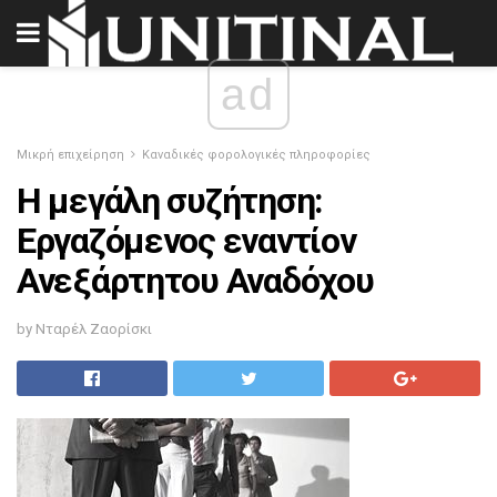
ad
Μικρή επιχείρηση
Καναδικές φορολογικές πληροφορίες
Η μεγάλη συζήτηση:
Εργαζόμενος εναντίον
Ανεξάρτητου Αναδόχου
by Νταρέλ Ζαορίσκι