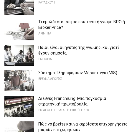
ΚΑΤΑΣΚΕΥΉ
Τι εμπλέκεται σε μια εσωτερική γνώμη BPO ή
Broker Price?
ΑΚΊΝΗΤΑ
Ποιοι είναι οι ηγέτες της γνώμης, και γιατί
έχουν σημασία;
ΕΜΠΟΡΊΑ
Σύστημα Πληροφοριών Μάρκετινγκ (MIS)
ΕΡΕΥΝΑ ΑΓΟΡΆΣ
Διεθνές Franchising: Μια παγκόσμια
στρατηγική πρωτοβουλία
ΕΙΣΑΓΩΓΉ / ΕΞΑΓΩΓΉ ΕΠΙΧΕΊΡΗΣΗΣ
Πώς να βρείτε και να κερδίσετε επιχορηγήσεις
μικρών επιχειρήσεων