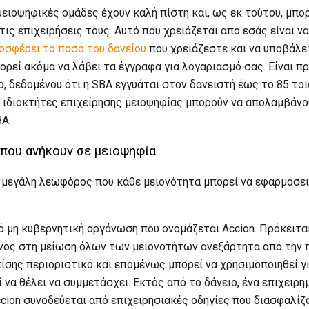
ειοψηφικές ομάδες έχουν καλή πίστη και, ως εκ τούτου, μπο
 τις επιχειρήσεις τους. Αυτό που χρειάζεται από εσάς είναι ν
οσφέρει το ποσό του δανείου
που χρειάζεστε και να υποβάλε
ορεί ακόμα να λάβει τα έγγραφα για λογαριασμό σας. Είναι 
, δεδομένου ότι η SBA εγγυάται στον δανειστή έως το 85 το
 ιδιοκτήτες επιχείρησης μειοψηφίας μπορούν να απολαμβάνο
BA.
 που ανήκουν σε μειοψηφία
λη μεγάλη λεωφόρος που κάθε μειονότητα μπορεί να εφαρμόσει
 μη κυβερνητική οργάνωση που ονομάζεται Accion. Πρόκειται
ος στη μείωση όλων των μειονοτήτων ανεξάρτητα από την π
επίσης περιοριστικό και επομένως μπορεί να χρησιμοποιηθεί 
 να θέλει να συμμετάσχει. Εκτός από το δάνειο, ένα επιχειρη
cion συνοδεύεται από επιχειρησιακές οδηγίες που διασφαλίζ