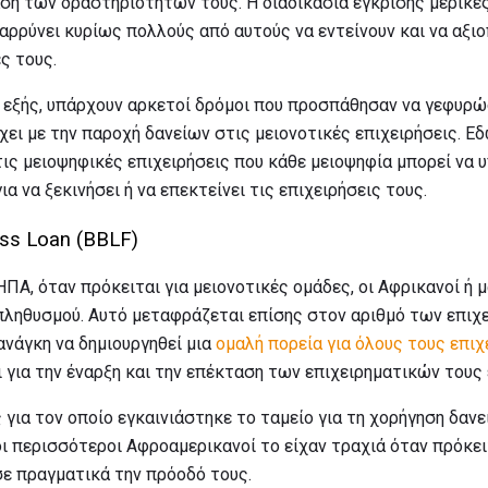
αση των δραστηριοτήτων τους. Η διαδικασία έγκρισης μερικέ
ρρύνει κυρίως πολλούς από αυτούς να εντείνουν και να αξιο
ς τους.
 εξής, υπάρχουν αρκετοί δρόμοι που προσπάθησαν να γεφυρ
ι με την παροχή δανείων στις μειονοτικές επιχειρήσεις. Εδ
τις μειοψηφικές επιχειρήσεις που κάθε μειοψηφία μπορεί να υ
ια να ξεκινήσει ή να επεκτείνει τις επιχειρήσεις τους.
ess Loan (BBLF)
ΗΠΑ, όταν πρόκειται για μειονοτικές ομάδες, οι Αφρικανοί ή 
πληθυσμού. Αυτό μεταφράζεται επίσης στον αριθμό των επιχ
 ανάγκη να δημιουργηθεί μια
ομαλή πορεία για όλους τους επιχ
 για την έναρξη και την επέκταση των επιχειρηματικών τους
ς για τον οποίο εγκαινιάστηκε το ταμείο για τη χορήγηση δαν
ι περισσότεροι Αφροαμερικανοί το είχαν τραχιά όταν πρόκει
σε πραγματικά την πρόοδό τους.