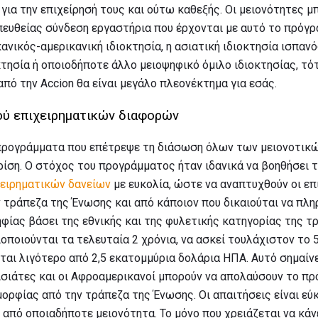
 για την επιχείρησή τους και ούτω καθεξής. Οι μειονότητες 
ευθείας σύνδεση εργαστήρια που έρχονται με αυτό το πρόγρα
κανικός-αμερικανική ιδιοκτησία, η ασιατική ιδιοκτησία ισπανό
κτησία ή οποιοδήποτε άλλο μειοψηφικό όμιλο ιδιοκτησίας, τ
πό την Accion θα είναι μεγάλο πλεονέκτημα για εσάς.
ού επιχειρηματικών διαφορών
 προγράμματα που επέτρεψε τη διάσωση όλων των μειονοτικ
ίση. Ο στόχος του προγράμματος ήταν ιδανικά να βοηθήσει τ
χειρηματικών δανείων
με ευκολία, ώστε να αναπτυχθούν οι επι
τράπεζα της Ένωσης και από κάποιον που δικαιούται να πληρ
φίας βάσει της εθνικής και της φυλετικής κατηγορίας της τρ
οποιούνται τα τελευταία 2 χρόνια, να ασκεί τουλάχιστον το 
ται λιγότερο από 2,5 εκατομμύρια δολάρια ΗΠΑ. Αυτό σημαίνει 
ι Ασιάτες και οι Αφροαμερικανοί μπορούν να απολαύσουν το 
ορφίας από την τράπεζα της Ένωσης. Οι απαιτήσεις είναι εύ
από οποιαδήποτε μειονότητα. Το μόνο που χρειάζεται να κάν