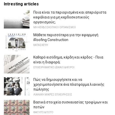
Intresting articles
Ποια είναι τα περιορισμένα και απεριόριστα
κεφάλαια για μη κερδοσκοπικούς
οργανισμούς;
ΜΗ ΚΕΡΔΟΣΚΟΠΙΚΟΙ ΟΡΓΑΝΙΣΜΟΙ
Μάθετε περισσότερα για την εφαρμογή
iRoofing Construction
ΚΑΤΑΣΚΕΥΉ
Καθαρό εισόδημα, κέρδη και κέρδος - Ποια
είναι η διαφορά;
ΕΠΙΧΕΙΡΗΜΑΤΙΚΌ ΔΊΚΑΙΟ & ΦΌΡΟΙ
Πώς να δημιουργήσετε και να
χρησιμοποιήσετε ένα πλατφόρμα λιανικής
πώλησης
ΛΙΑΝΙΚΉ ΜΙΚΡΈΣ ΕΠΙΧΕΙΡΉΣΕΙΣ
Βασικά στοιχεία συσκευασίας τροφίμων και
ποτών
ΦΑΓΗΤΌ & ΠΟΤΌ