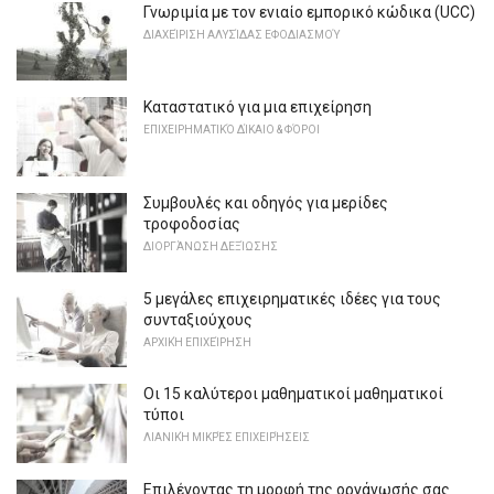
Γνωριμία με τον ενιαίο εμπορικό κώδικα (UCC)
ΔΙΑΧΕΊΡΙΣΗ ΑΛΥΣΊΔΑΣ ΕΦΟΔΙΑΣΜΟΎ
Καταστατικό για μια επιχείρηση
ΕΠΙΧΕΙΡΗΜΑΤΙΚΌ ΔΊΚΑΙΟ & ΦΌΡΟΙ
Συμβουλές και οδηγός για μερίδες
τροφοδοσίας
ΔΙΟΡΓΆΝΩΣΗ ΔΕΞΊΩΣΗΣ
5 μεγάλες επιχειρηματικές ιδέες για τους
συνταξιούχους
ΑΡΧΙΚΉ ΕΠΙΧΕΊΡΗΣΗ
Οι 15 καλύτεροι μαθηματικοί μαθηματικοί
τύποι
ΛΙΑΝΙΚΉ ΜΙΚΡΈΣ ΕΠΙΧΕΙΡΉΣΕΙΣ
Επιλέγοντας τη μορφή της οργάνωσής σας