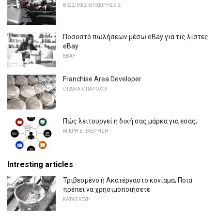
ΒΙΏΣΙΜΕΣ ΕΠΙΧΕΙΡΉΣΕΙΣ
Ποσοστό πωλήσεων μέσω eBay για τις λίστες
eBay
EBAY
Franchise Area Developer
ΟΙ ΔΙΚΑΙΟΠΆΡΟΧΟΙ
Πώς λειτουργεί η δική σας μάρκα για εσάς;
ΜΙΚΡΉ ΕΠΙΧΕΊΡΗΣΗ
Intresting articles
Τριβεσμένο ή Ακατέργαστο κονίαμα; Ποια
πρέπει να χρησιμοποιήσετε
ΚΑΤΑΣΚΕΥΉ