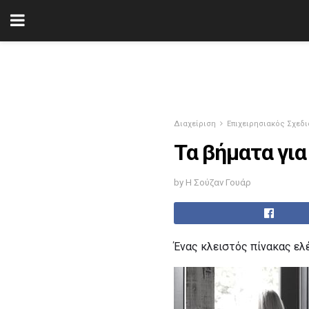
Διαχείριση
Επιχειρησιακός Σχεδ
Τα βήματα για
by Η Σούζαν Γουάρ
Ένας κλειστός πίνακας ελ