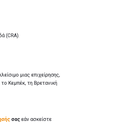
ά (CRA).
κλείσιμο μιας επιχείρησης,
, το Κεμπέκ, τη Βρετανική
ησής
σας
εάν ασκείστε