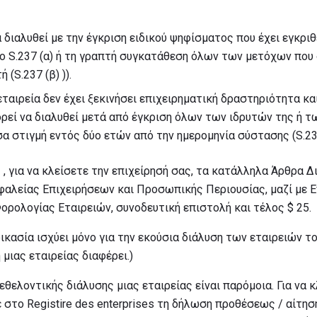
α διαλυθεί με την έγκριση ειδικού ψηφίσματος που έχει εγκρι
 S.237 (α) ή τη γραπτή συγκατάθεση όλων των μετόχων που 
 (S.237 (β) )).
ταιρεία δεν έχει ξεκινήσει επιχειρηματική δραστηριότητα κα
πορεί να διαλυθεί μετά από έγκριση όλων των ιδρυτών της ή
στιγμή εντός δύο ετών από την ημερομηνία σύστασης (S.237 
ο
, για να κλείσετε την επιχείρησή σας, τα κατάλληλα Άρθρα Δ
αλείας Επιχειρήσεων και Προσωπικής Περιουσίας, μαζί με Ε
ορολογίας Εταιρειών, συνοδευτική επιστολή και τέλος $ 25.
ικασία ισχύει μόνο για την εκούσια διάλυση των εταιρειών το
μιας εταιρείας διαφέρει.)
 εθελοντικής διάλυσης μιας εταιρείας είναι παρόμοια. Για να 
ε στο Registire des enterprises τη δήλωση προθέσεως / αίτηση