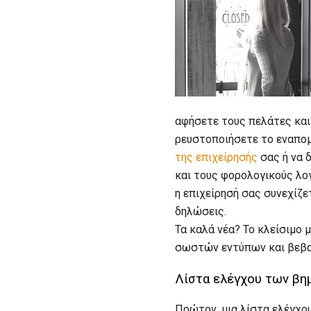
αφήσετε τους πελάτες και 
ρευστοποιήσετε το εναπομ
της επιχείρησής
σας ή να δ
και τους φορολογικούς λογ
η επιχείρησή σας συνεχίζ
δηλώσεις.
Τα καλά νέα? Το κλείσιμο 
σωστών εντύπων και βεβαι
Λίστα ελέγχου των βη
Πρώτον, μια λίστα ελέγχου 