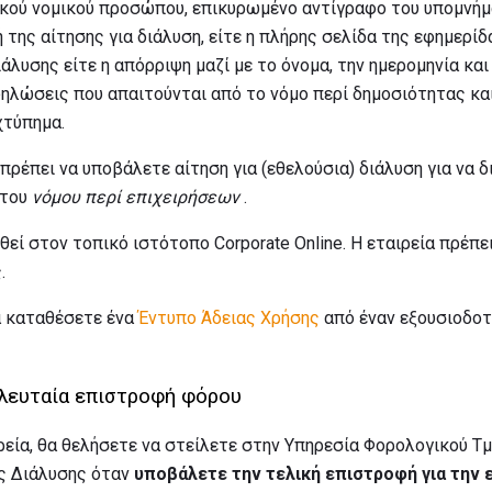
ικού νομικού προσώπου, επικυρωμένο αντίγραφο του υπομνή
 της αίτησης για διάλυση, είτε η πλήρης σελίδα της εφημερίδ
άλυσης είτε η απόρριψη μαζί με το όνομα, την ημερομηνία και
δηλώσεις που απαιτούνται από το νόμο περί δημοσιότητας και,
χτύπημα.
 πρέπει να υποβάλετε αίτηση για (εθελούσια) διάλυση για να δ
 του
νόμου περί επιχειρήσεων
.
θεί στον τοπικό ιστότοπο Corporate Online. Η εταιρεία πρέπε
.
α καταθέσετε ένα
Έντυπο Άδειας Χρήσης
από έναν εξουσιοδο
ελευταία επιστροφή φόρου
ιρεία, θα θελήσετε να στείλετε στην Υπηρεσία Φορολογικού Τ
ς Διάλυσης όταν
υποβάλετε την τελική επιστροφή για την ε